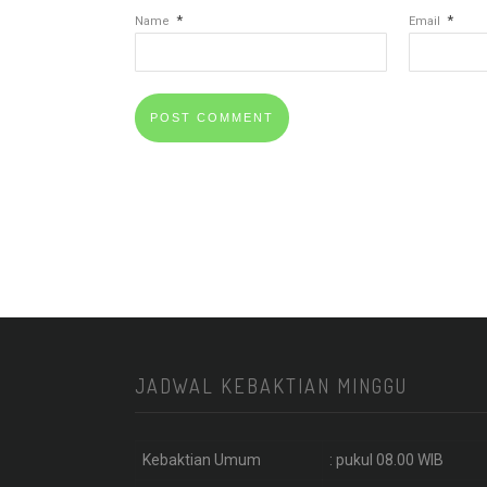
*
*
Name
Email
JADWAL KEBAKTIAN MINGGU
Kebaktian Umum
: pukul 08.00 WIB