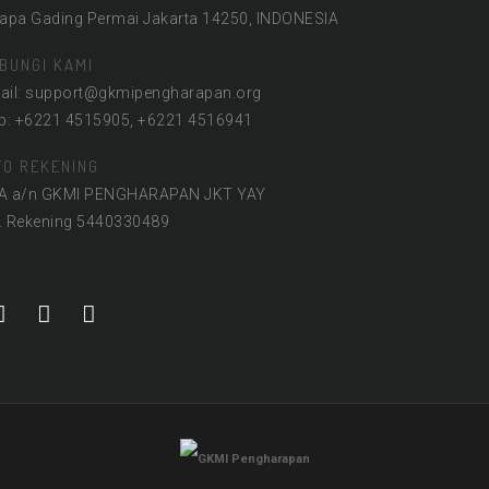
lapa Gading Permai Jakarta 14250, INDONESIA
BUNGI KAMI
ail: support@gkmipengharapan.org
lp: +6221 4515905, +6221 4516941
FO REKENING
A a/n GKMI PENGHARAPAN JKT YAY
. Rekening 5440330489