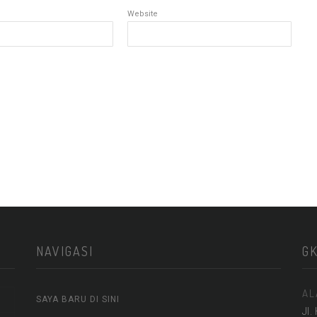
Website
NAVIGASI
G
AL
SAYA BARU DI SINI
Jl.