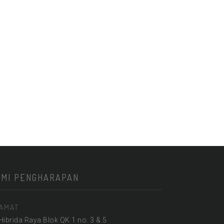
KMI PENGHARAPAN
AMAT
 Hibrida Raya Blok QK 1 no. 3 & 5