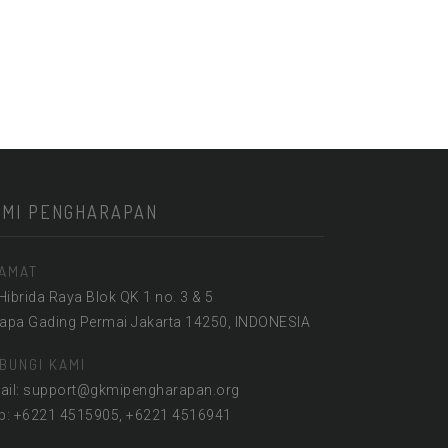
KMI PENGHARAPAN
AMAT
 Hibrida Raya Blok QK 1 no. 3 & 5
lapa Gading Permai Jakarta 14250, INDONESIA
BUNGI KAMI
ail: support@gkmipengharapan.org
lp: +6221 4515905, +6221 4516941