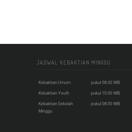
JADWAL KEBAKTIAN MINGGU
Kebaktian Umum
: pukul 08.00 WIB
Kebaktian Youth
: pukul 10.00 WIB
Kebaktian Sekolah
: pukul 08.00 WIB
Minggu