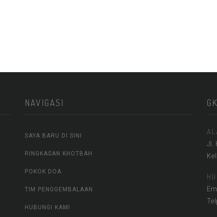
NAVIGASI
G
AL
SAYA BARU DI SINI
Jl.
RINGKASAN KHOTBAH
Ke
POKOK DOA
HU
Em
TIM PENGGEMBALAAN
Te
HUBUNGI KAMI