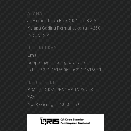
ALAMAT
Jl. Hibrida Raya Blok QK 1 no. 3 & 5
Kelapa Gading Permai Jakarta 14250,
INDONESIA
HUBUNGI KAMI
Email:
support@gkmipengharapan.org
Telp: +6221 4515905, +6221 4516941
INFO REKENING
BCA a/n GKMI PENGHARAPAN JKT
YAY
No. Rekening 5440330489