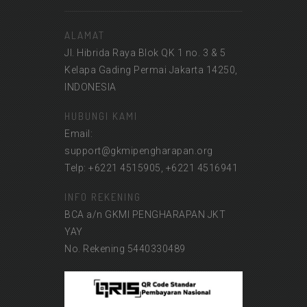
ALAMAT
Jl. Hibrida Raya Blok QK 1 no. 3 & 5
Kelapa Gading Permai Jakarta 14250,
INDONESIA
HUBUNGI KAMI
Email:
support@gkmipengharapan.org
Telp: +6221 4515905, +6221 4516941
INFO REKENING
BCA a/n GKMI PENGHARAPAN JKT
YAY
No. Rekening 5440330489