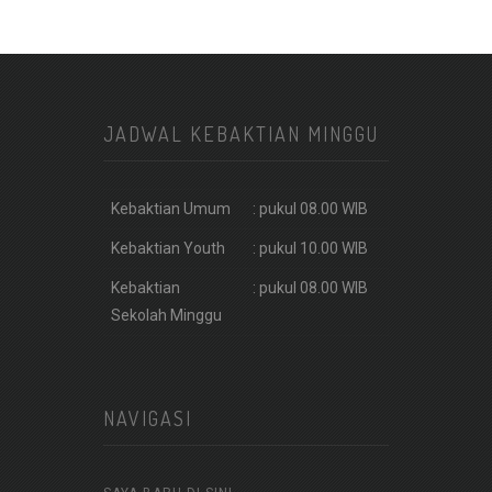
JADWAL KEBAKTIAN MINGGU
Kebaktian Umum
: pukul 08.00 WIB
Kebaktian Youth
: pukul 10.00 WIB
Kebaktian
: pukul 08.00 WIB
Sekolah Minggu
NAVIGASI