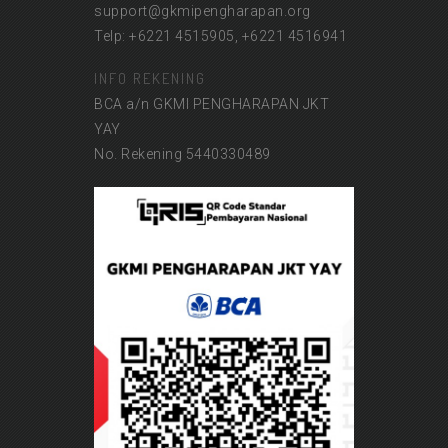
support@gkmipengharapan.org
Telp: +6221 4515905, +6221 4516941
INFO REKENING
BCA a/n GKMI PENGHARAPAN JKT
YAY
No. Rekening 5440330489