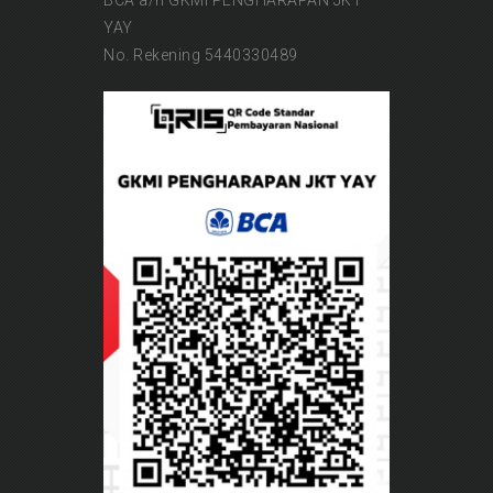
BCA a/n GKMI PENGHARAPAN JKT
YAY
No. Rekening 5440330489