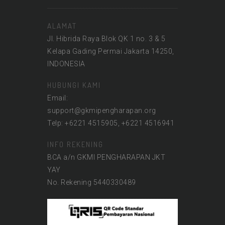
ALAMAT
Jl. Hibrida Raya Blok QK 1 no. 3 & 5
Kelapa Gading Permai Jakarta 14250,
INDONESIA
HUBUNGI KAMI
Email:
support@gkmipengharapan.org
Telp: +6221 4515905, +6221 4516941
INFO REKENING
BCA a/n GKMI PENGHARAPAN JKT
YAY
No. Rekening 5440330489