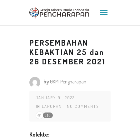
PERSEMBAHAN
KEBAKTIAN 25 dan
26 DESEMBER 2021
by
GKMI Pengharapan
JANUARY 01, 2022
IN
LAPORAN
NO COMMENTS
316
K
olekte
: