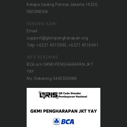
Kelapa Gading Permai Jakarta 14250,
INDONESIA
HUBUNGI KAMI
Email:
support@gkmipengharapan.org
Telp: +6221 4515905, +6221 4516941
INFO REKENING
BCA a/n GKMI PENGHARAPAN JKT
YAY
No. Rekening 5440330489