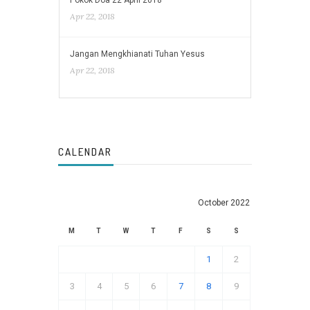
Pokok Doa 22 April 2018
Apr 22, 2018
Jangan Mengkhianati Tuhan Yesus
Apr 22, 2018
CALENDAR
October 2022
M
T
W
T
F
S
S
1
2
3
4
5
6
7
8
9