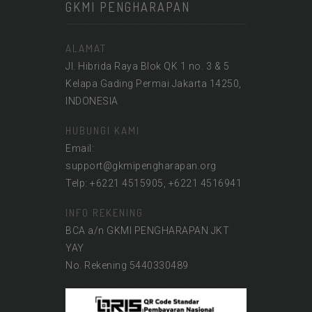
GKMI PENGHARAPAN
ALAMAT
Jl. Hibrida Raya Blok QK 1 no. 3 & 5
Kelapa Gading Permai Jakarta 14250,
INDONESIA
HUBUNGI KAMI
Email:
support@gkmipengharapan.org
Telp: +6221 4515905, +6221 4516941
INFO REKENING
BCA a/n GKMI PENGHARAPAN JKT
YAY
No. Rekening 5440330489