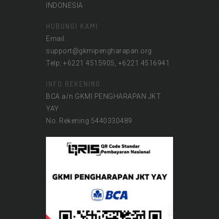
INDONESIA
HUBUNGI KAMI
Email:
support@gkmipengharapan.org
Telp: +6221 4515905, +6221 4516941
INFO REKENING
BCA a/n GKMI PENGHARAPAN JKT
YAY
No. Rekening 5440330489