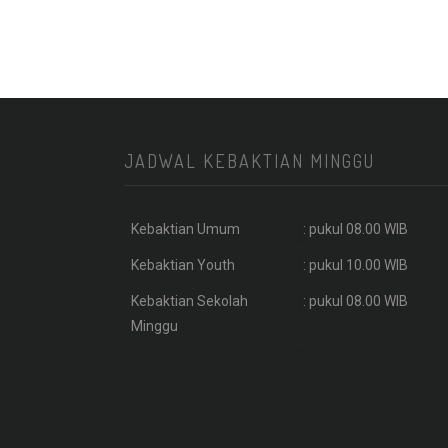
JADWAL KEBAKTIAN MINGGU
Kebaktian Umum
: pukul 08.00 WIB
Kebaktian Youth
: pukul 10.00 WIB
Kebaktian Sekolah
: pukul 08.00 WIB
Minggu