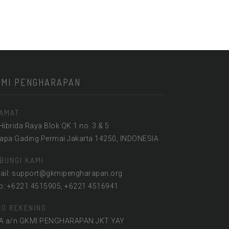
KMI PENGHARAPAN
AMAT
 Hibrida Raya Blok QK 1 no. 3 & 5
lapa Gading Permai Jakarta 14250, INDONESIA
BUNGI KAMI
ail: support@gkmipengharapan.org
lp: +6221 4515905, +6221 4516941
FO REKENING
A a/n GKMI PENGHARAPAN JKT YAY