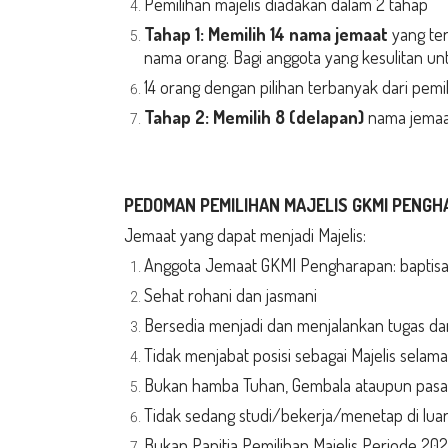
Pemilihan majelis diadakan dalam 2 tahap
Tahap 1: Memilih
14
nama jemaat
yang ter
nama orang. Bagi anggota yang kesulitan unt
14 orang dengan pilihan terbanyak dari pemi
Tahap 2:
Memilih 8 (delapan)
nama jemaat
PEDOMAN PEMILIHAN MAJELIS GKMI PENGHA
Jemaat yang dapat menjadi Majelis:
Anggota Jemaat GKMI Pengharapan: baptisan,
Sehat rohani dan jasmani
Bersedia menjadi dan menjalankan tugas da
Tidak menjabat posisi sebagai Majelis selama
Bukan hamba Tuhan, Gembala ataupun pasa
Tidak sedang studi/bekerja/menetap di luar
Bukan Panitia Pemilihan Majelis Periode 20