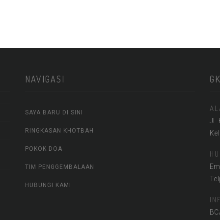
NAVIGASI
G
AL
SAYA BARU DI SINI
Jl.
RINGKASAN KHOTBAH
Ke
POKOK DOA
HU
Em
TIM PENGGEMBALAAN
Te
HUBUNGI KAMI
IN
BC