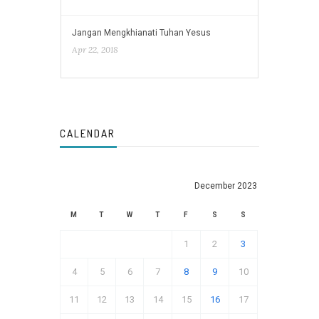
Jangan Mengkhianati Tuhan Yesus
Apr 22, 2018
CALENDAR
December 2023
M
T
W
T
F
S
S
1
2
3
4
5
6
7
8
9
10
11
12
13
14
15
16
17