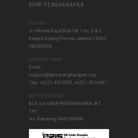
GKMI PENGHARAPAN
ALAMAT
Jl. Hibrida Raya Blok QK 1 no. 3 & 5
Kelapa Gading Permai Jakarta 14250,
INDONESIA
HUBUNGI KAMI
Email:
support@gkmipengharapan.org
Telp: +6221 4515905, +6221 4516941
INFO REKENING
BCA a/n GKMI PENGHARAPAN JKT
YAY
No. Rekening 5440330489