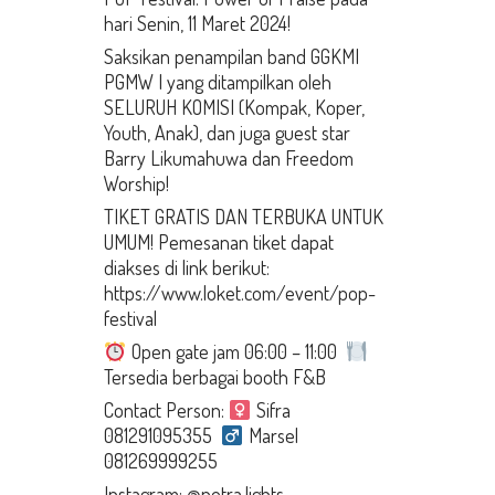
hari Senin, 11 Maret 2024!
Saksikan penampilan band GGKMI
PGMW I yang ditampilkan oleh
SELURUH KOMISI (Kompak, Koper,
Youth, Anak), dan juga guest star
Barry Likumahuwa dan Freedom
Worship!
TIKET GRATIS DAN TERBUKA UNTUK
UMUM! Pemesanan tiket dapat
diakses di link berikut:
https://www.loket.com/event/pop-
festival
Open gate jam 06:00 – 11:00
Tersedia berbagai booth F&B
Contact Person:
Sifra
081291095355
Marsel
081269999255
Instagram: @petra.lights