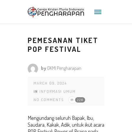
PEMESANAN TIKET
POP FESTIVAL
by
GKMI Pengharapan
MARCH 09, 2024
IN
INFORMASI UMUM
NO COMMENTS
226
Mengundang seluruh Bapak, Ibu,
Saudara, Kakak, Adik, untuk ikut acara
POP Festival: Power of Praise pada