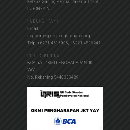
Kelapa Gading Permai Jakarta 14250,
INDONESIA
HUBUNGI KAMI
Email:
support@gkmipengharapan.org
Telp: +6221 4515905, +6221 4516941
INFO REKENING
BCA a/n GKMI PENGHARAPAN JKT
YAY
No. Rekening 5440330489