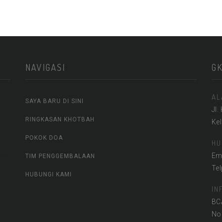
NAVIGASI
G
AL
SAYA BARU DI SINI
Jl.
RINGKASAN KHOTBAH
Ke
POKOK DOA
HU
Em
TIM PENGGEMBALAAN
Te
HUBUNGI KAMI
IN
BC
No