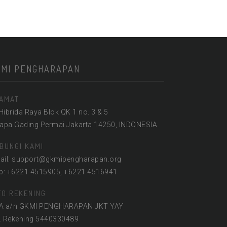
KMI PENGHARAPAN
AMAT
 Hibrida Raya Blok QK 1 no. 3 & 5
lapa Gading Permai Jakarta 14250, INDONESIA
BUNGI KAMI
ail: support@gkmipengharapan.org
lp: +6221 4515905, +6221 4516941
FO REKENING
A a/n GKMI PENGHARAPAN JKT YAY
. Rekening 5440330489