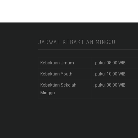
JADWAL KEBAKTIAN MINGGU
Kebaktian Umum
: pukul 08.00 WIB
Kebaktian Youth
: pukul 10.00 WIB
Kebaktian Sekolah
: pukul 08.00 WIB
Minggu