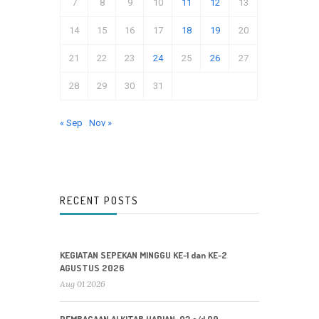
7
8
9
10
11
12
13
14
15
16
17
18
19
20
21
22
23
24
25
26
27
28
29
30
31
« Sep
Nov »
RECENT POSTS
KEGIATAN SEPEKAN MINGGU KE-1 dan KE-2
AGUSTUS 2026
Aug 01 2026
PEMBACAAN ALKITAB HARIAN: 03 s/d 09