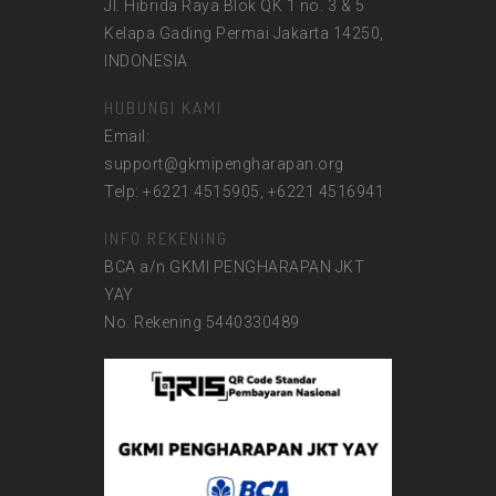
Jl. Hibrida Raya Blok QK 1 no. 3 & 5
Kelapa Gading Permai Jakarta 14250,
INDONESIA
HUBUNGI KAMI
Email:
support@gkmipengharapan.org
Telp: +6221 4515905, +6221 4516941
INFO REKENING
BCA a/n GKMI PENGHARAPAN JKT
YAY
No. Rekening 5440330489