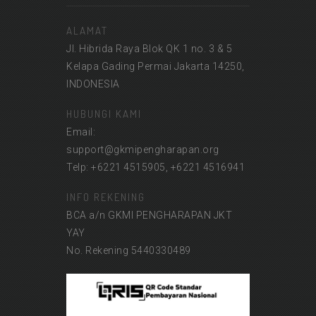
ALAMAT
Jl. Hibrida Raya Blok QK 1 no. 3 & 5
Kelapa Gading Permai Jakarta 14250,
INDONESIA
HUBUNGI KAMI
Email:
support@gkmipengharapan.org
Telp: +6221 4515905, +6221 4516941
INFO REKENING
BCA a/n GKMI PENGHARAPAN JKT
YAY
No. Rekening 5440330489