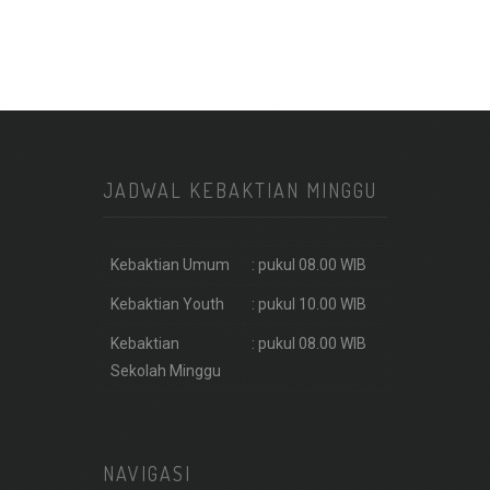
JADWAL KEBAKTIAN MINGGU
Kebaktian Umum
: pukul 08.00 WIB
Kebaktian Youth
: pukul 10.00 WIB
Kebaktian
: pukul 08.00 WIB
Sekolah Minggu
NAVIGASI