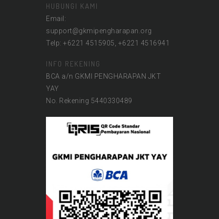
HUBUNGI KAMI
Email:
support@gkmipengharapan.org
Telp: +6221 4515905, +6221 4516941
INFO REKENING
BCA a/n GKMI PENGHARAPAN JKT
YAY
No. Rekening 5440330489