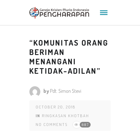
“KOMUNITAS ORANG
BERIMAN
MENANGANI
KETIDAK-ADILAN”
by
Pdt. Simon Stevi
OCTOBER 20, 2018
IN
RINGKASAN KHOTBAH
NO COMMENTS
687