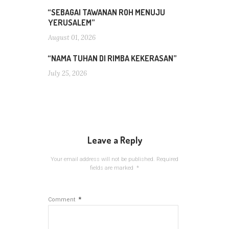
“SEBAGAI TAWANAN ROH MENUJU
YERUSALEM”
August 01, 2026
“NAMA TUHAN DI RIMBA KEKERASAN”
July 25, 2026
Leave a Reply
Your email address will not be published.
Required
fields are marked
*
*
Comment