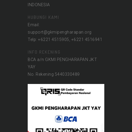
INDONESIA
HUBUNGI KAMI
Email:
support@gkmipengharapan.org
Telp: +6221 4515905, +6221 4516941
INFO REKENING
BCA a/n GKMI PENGHARAPAN JKT
YAY
No. Rekening 5440330489