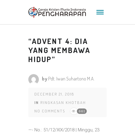
“ADVENT 4: DIA
YANG MEMBAWA
HIDUP”
by
Pdt. Iwan Suhartono M.A.
DECEMBER 21, 2018
IN
RINGKASAN KHOTBAH
NO COMMENTS
661
—- No.: 51/12/XIX/2018 | Minggu, 23