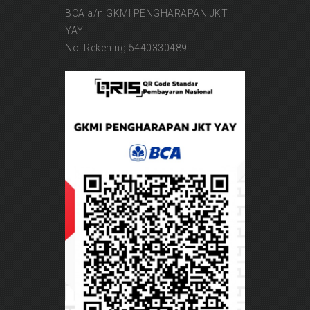
BCA a/n GKMI PENGHARAPAN JKT
YAY
No. Rekening 5440330489