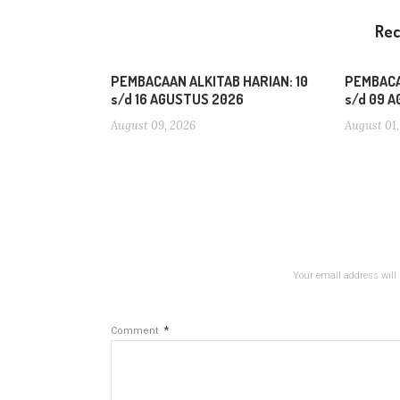
Re
PEMBACAAN ALKITAB HARIAN: 10
PEMBACA
s/d 16 AGUSTUS 2026
s/d 09 
August 09, 2026
August 01,
Your email address will 
*
Comment