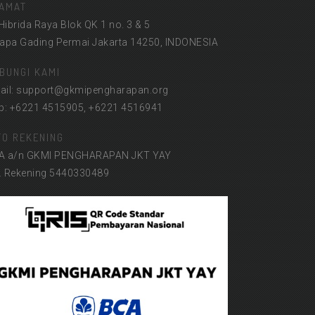
AMAT
 Hibrida Raya Blok QK 1 no. 3 & 5
lapa Gading Permai Jakarta 14250, INDONESIA
BUNGI KAMI
ail: support@gkmipengharapan.org
lp: +6221 4515905, +6221 4516941
FO REKENING
A a/n GKMI PENGHARAPAN JKT YAY
. Rekening 5440330489