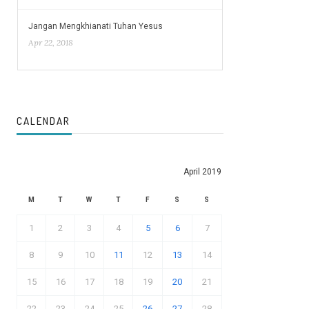
Jangan Mengkhianati Tuhan Yesus
Apr 22, 2018
CALENDAR
April 2019
M
T
W
T
F
S
S
1
2
3
4
5
6
7
8
9
10
11
12
13
14
15
16
17
18
19
20
21
22
23
24
25
26
27
28