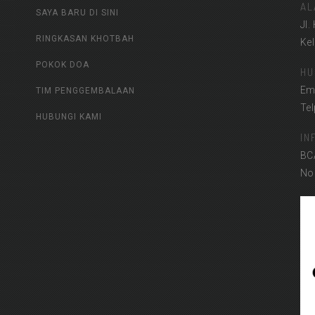
AL
SAYA BARU DI SINI
Jl.
RINGKASAN KHOTBAH
Ke
POKOK DOA
HU
Em
TIM PENGGEMBALAAN
Te
HUBUNGI KAMI
IN
BC
No