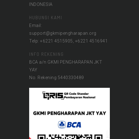
INDONESIA
HUBUNGI KAMI
Email:
support@gkmipengharapan.org
Telp: +6221 4515905, +6221 4516941
INFO REKENING
BCA a/n GKMI PENGHARAPAN JKT
YAY
No. Rekening 5440330489