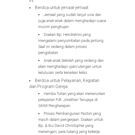
ini.
Berdoa untuk jemaat-jemaat:
Jemaat yang sudah lanjut usia dan
juga anak-anak dalam menghadapi cuaca
musim penghujan.
Doakan Bp. Hendratmo yang
mengalami penyumbatan pada jantung.
Saat ini sedang dalam proses
pengobatan.
Anak-anak Sekolah yang sedang dan
akan menghadapi ujian/ulangan untuk
kelulusan serta kenaikan kelas.
Berdoa untuk Pelayanan, Kegiatan
dan Program Gereja:
Hamba Tuhan yang akan meneruskan
pelayanan Pdt. Jonathan Tanujaya di
GKMI Pengharapan.
Proses Pembangunan Pastori yang
masih dalam pengerjaan: Doakan untuk
Bp. & Ibu David Christopher yang
menangani, para tukang yang bekerja