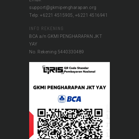
support@gkmipengharapan.org
Telp: +6221 4515905, +6221 4516941
INFO REKENING
BCA a/n GKMI PENGHARAPAN JKT
YAY
No. Rekening 5440330489