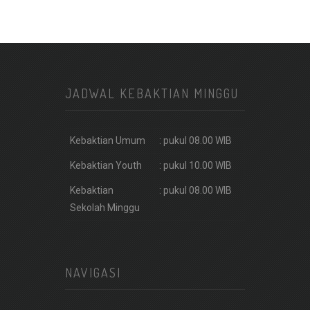
JADWAL KEBAKTIAN MINGGU
Kebaktian Umum
: pukul 08.00 WIB
Kebaktian Youth
: pukul 10.00 WIB
Kebaktian
: pukul 08.00 WIB
Sekolah Minggu
NAVIGASI