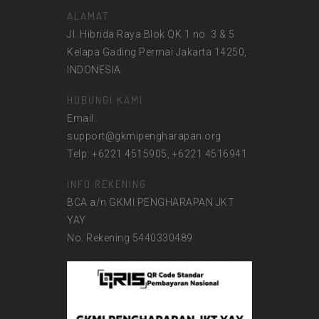
ALAMAT
Jl. Hibrida Raya Blok QK 1 no. 3 & 5
Kelapa Gading Permai Jakarta 14250,
INDONESIA
HUBUNGI KAMI
Email:
support@gkmipengharapan.org
Telp: +6221 4515905, +6221 4516941
INFO REKENING
BCA a/n GKMI PENGHARAPAN JKT
YAY
No. Rekening 5440330489