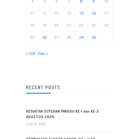
4
5
6
7
8
9
10
11
12
13
14
15
16
17
18
19
20
21
22
23
24
25
26
27
28
29
30
« Oct
Dec »
RECENT POSTS
KEGIATAN SEPEKAN MINGGU KE-1 dan KE-2
AGUSTUS 2026
Aug 01 2026
PEMBACAAN ALKITAB HARIAN: 03 s/d 09