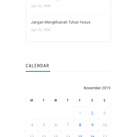
Apr 22, 2018
Jangan Mengkhianati Tuhan Yesus
Apr 22, 2018
CALENDAR
November 2019
M
T
W
T
F
S
S
1
2
3
4
5
6
7
8
9
10
11
12
13
14
15
16
17