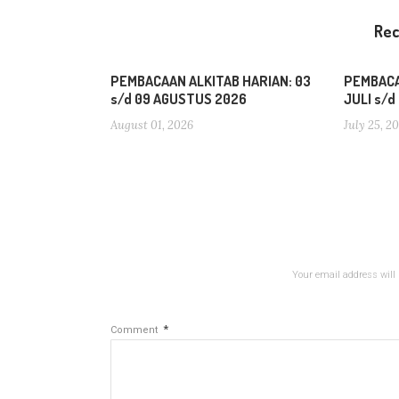
Re
PEMBACAAN ALKITAB HARIAN: 03
PEMBACA
s/d 09 AGUSTUS 2026
JULI s/
August 01, 2026
July 25, 2
Your email address will 
*
Comment