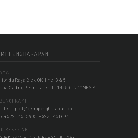
KMI PENGHARAPAN
AMAT
 Hibrida Raya Blok QK 1 no. 3 & 5
lapa Gading Permai Jakarta 14250, INDONESIA
BUNGI KAMI
ail: support@gkmipengharapan.org
lp: +6221 4515905, +6221 4516941
FO REKENING
A a/n GKMI PENGHARAPAN JKT YAY