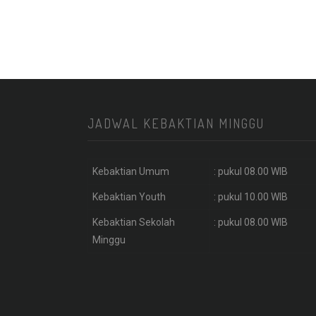
JADWAL KEBAKTIAN MINGGU
Kebaktian Umum
: pukul 08.00 WIB
Kebaktian Youth
: pukul 10.00 WIB
Kebaktian Sekolah
: pukul 08.00 WIB
Minggu