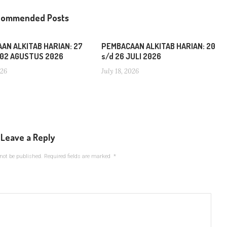
commended Posts
AN ALKITAB HARIAN: 27
PEMBACAAN ALKITAB HARIAN: 20
d 02 AGUSTUS 2026
s/d 26 JULI 2026
026
July 18, 2026
Leave a Reply
not be published.
Required fields are marked
*