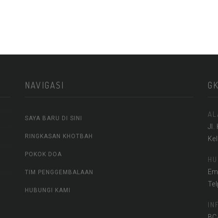
NAVIGASI
G
AL
SAYA BARU DI SINI
Jl.
RINGKASAN KHOTBAH
Ke
POKOK DOA
HU
Em
TIM PENGGEMBALAAN
Te
HUBUNGI KAMI
IN
BC