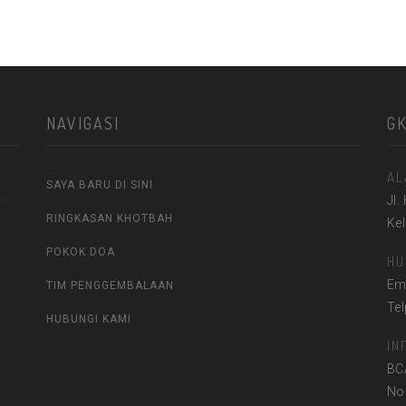
NAVIGASI
G
AL
SAYA BARU DI SINI
Jl.
RINGKASAN KHOTBAH
Ke
POKOK DOA
HU
Em
TIM PENGGEMBALAAN
Te
HUBUNGI KAMI
IN
BC
No