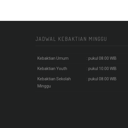
JADWAL KEBAKTIAN MINGGU
Kebaktian Umum
: pukul 08.00 WIB
Kebaktian Youth
: pukul 10.00 WIB
Kebaktian Sekolah
: pukul 08.00 WIB
Minggu