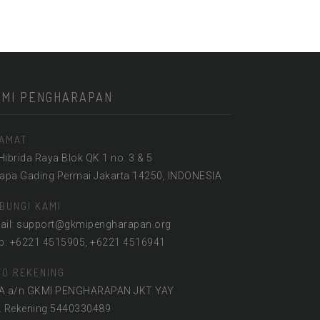
KMI PENGHARAPAN
AMAT
 Hibrida Raya Blok QK 1 no. 3 & 5
lapa Gading Permai Jakarta 14250, INDONESIA
BUNGI KAMI
ail: support@gkmipengharapan.org
lp: +6221 4515905, +6221 4516941
FO REKENING
A a/n GKMI PENGHARAPAN JKT YAY
. Rekening 5440330489