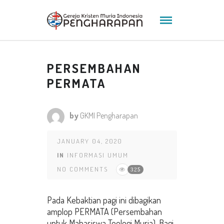
PERSEMBAHAN
PERMATA
by
GKMI Pengharapan
JANUARY 04, 2020
IN
INFORMASI UMUM
NO COMMENTS
325
Pada Kebaktian pagi ini dibagikan
amplop PERMATA (Persembahan
untuk Mahasiswa Teologi Muria). Bagi