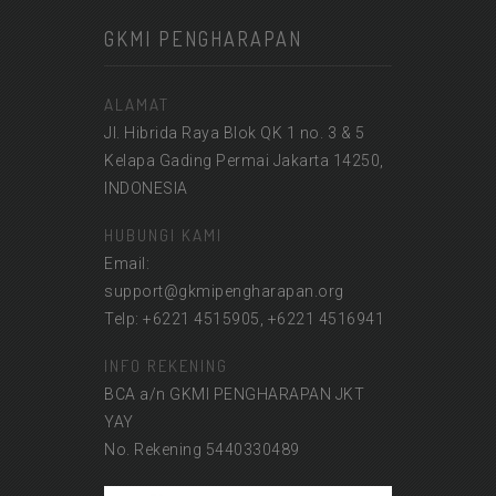
GKMI PENGHARAPAN
ALAMAT
Jl. Hibrida Raya Blok QK 1 no. 3 & 5
Kelapa Gading Permai Jakarta 14250,
INDONESIA
HUBUNGI KAMI
Email:
support@gkmipengharapan.org
Telp: +6221 4515905, +6221 4516941
INFO REKENING
BCA a/n GKMI PENGHARAPAN JKT
YAY
No. Rekening 5440330489