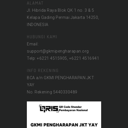
ALAMAT
Jl. Hibrida Raya Blok QK 1 no. 3 & 5
Kelapa Gading Permai Jakarta 14250,
INDONESIA
HUBUNGI KAMI
Email:
support@gkmipengharapan.org
Telp: +6221 4515905, +6221 4516941
INFO REKENING
BCA a/n GKMI PENGHARAPAN JKT
YAY
No. Rekening 5440330489