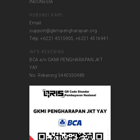
INDONESIA
HUBUNGI KAMI
Email:
support@gkmipengharapan.org
Telp: +6221 4515905, +6221 4516941
INFO REKENING
BCA a/n GKMI PENGHARAPAN JKT
YAY
No. Rekening 5440330489