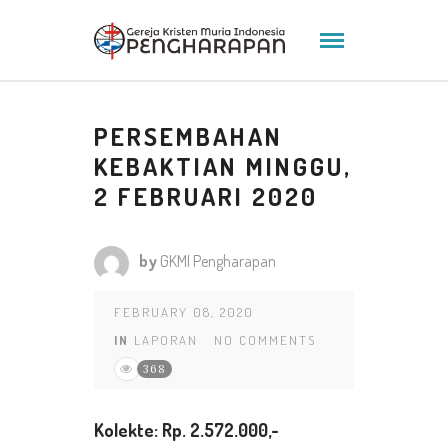
PERSEMBAHAN
KEBAKTIAN MINGGU,
2 FEBRUARI 2020
by
GKMI Pengharapan
FEBRUARY 08, 2020
IN
LAPORAN
NO COMMENTS
368
K
olekte
: Rp. 2.572.000
,-