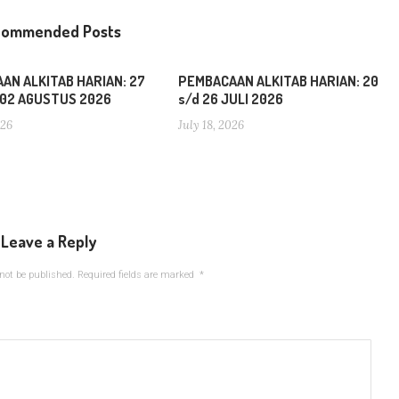
commended Posts
AN ALKITAB HARIAN: 27
PEMBACAAN ALKITAB HARIAN: 20
d 02 AGUSTUS 2026
s/d 26 JULI 2026
026
July 18, 2026
Leave a Reply
not be published.
Required fields are marked
*