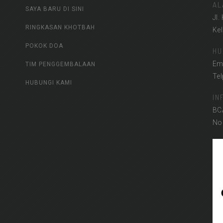
AL
SAYA BARU DI SINI
Jl.
RINGKASAN KHOTBAH
Ke
POKOK DOA
HU
Em
TIM PENGGEMBALAAN
Te
HUBUNGI KAMI
IN
BC
No