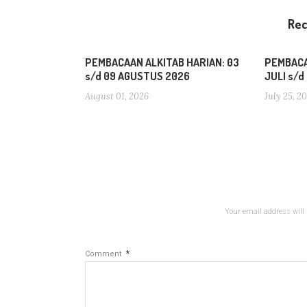
Re
PEMBACAAN ALKITAB HARIAN: 03
PEMBACA
s/d 09 AGUSTUS 2026
JULI s/
August 01, 2026
July 25, 2
Your email address will 
*
Comment