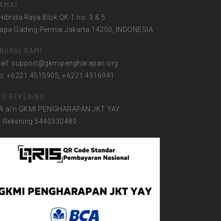
AMAT
 Hibrida Raya Blok QK 1 no. 3 & 5
lapa Gading Permai Jakarta 14250, INDONESIA
BUNGI KAMI
ail: support@gkmipengharapan.org
lp: +6221 4515905, +6221 4516941
FO REKENING
A a/n GKMI PENGHARAPAN JKT YAY
. Rekening 5440330489