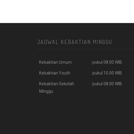
JADWAL KEBAKTIAN MINGGU
Kebaktian Umum
: pukul 08.00 WIB
Kebaktian Youth
: pukul 10.00 WIB
Kebaktian Sekolah
: pukul 08.00 WIB
Minggu