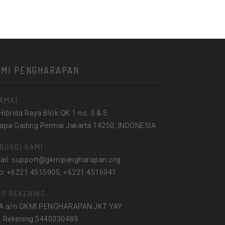
KMI PENGHARAPAN
AMAT
 Hibrida Raya Blok QK 1 no. 3 & 5
lapa Gading Permai Jakarta 14250, INDONESIA
BUNGI KAMI
ail: support@gkmipengharapan.org
lp: +6221 4515905, +6221 4516941
FO REKENING
A a/n GKMI PENGHARAPAN JKT YAY
. Rekening 5440330489