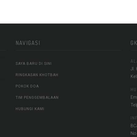
NAVIGASI
G
AL
SAYA BARU DI SINI
Jl.
RINGKASAN KHOTBAH
Ke
POKOK DOA
HU
Em
TIM PENGGEMBALAAN
Te
HUBUNGI KAMI
IN
BC
No