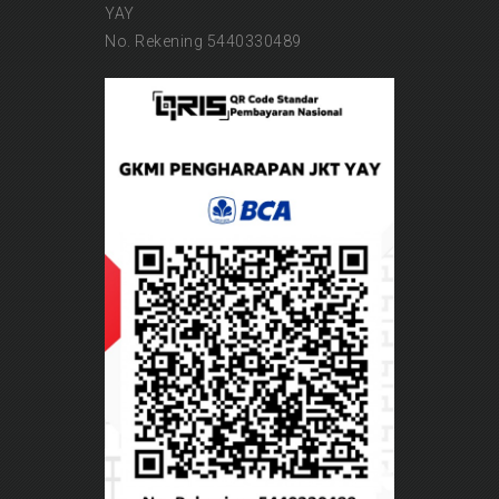
YAY
No. Rekening 5440330489