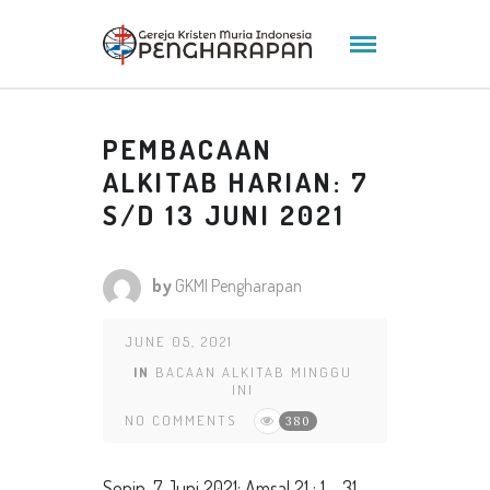
PEMBACAAN
ALKITAB HARIAN: 7
S/D 13 JUNI 2021
by
GKMI Pengharapan
JUNE 05, 2021
IN
BACAAN ALKITAB MINGGU
INI
NO COMMENTS
380
Senin, 7 Juni 2021: Amsal 21 : 1 – 31