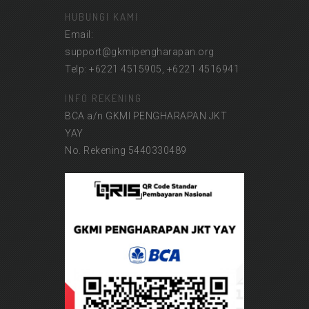
HUBUNGI KAMI
Email:
support@gkmipengharapan.org
Telp: +6221 4515905, +6221 4516941
INFO REKENING
BCA a/n GKMI PENGHARAPAN JKT
YAY
No. Rekening 5440330489