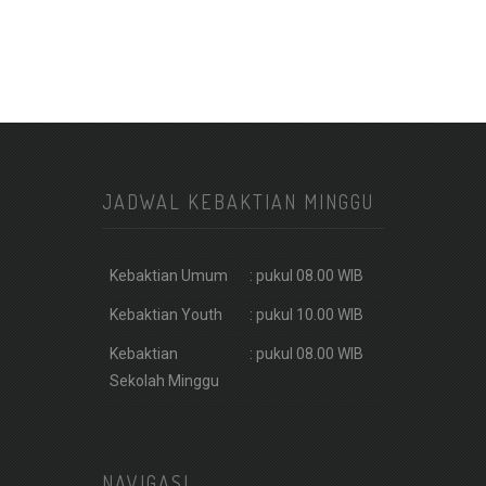
JADWAL KEBAKTIAN MINGGU
Kebaktian Umum
: pukul 08.00 WIB
Kebaktian Youth
: pukul 10.00 WIB
Kebaktian
: pukul 08.00 WIB
Sekolah Minggu
NAVIGASI