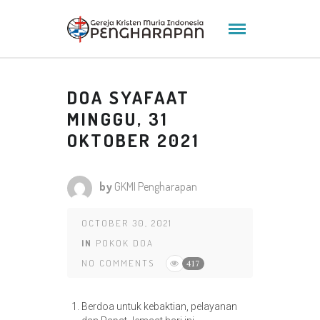
DOA SYAFAAT
MINGGU, 31
OKTOBER 2021
by
GKMI Pengharapan
OCTOBER 30, 2021
IN
POKOK DOA
NO COMMENTS
417
Berdoa untuk kebaktian, pelayanan