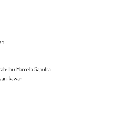
en
b: Ibu Marcella Saputra
awan-kawan