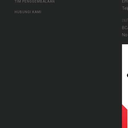
Em
TIM PENGGEMBALAAN
Te
HUBUNGI KAMI
IN
BC
No