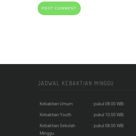
JADWAL KEBAKTIAN MINGGU
Kebaktian Umum
: pukul 08.00 WIB
Kebaktian Youth
: pukul 10.00 WIB
Kebaktian Sekolah
: pukul 08.00 WIB
Minggu