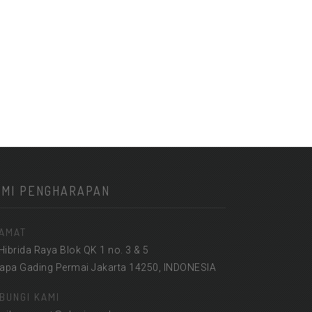
KMI PENGHARAPAN
AMAT
 Hibrida Raya Blok QK 1 no. 3 & 5
lapa Gading Permai Jakarta 14250, INDONESIA
BUNGI KAMI