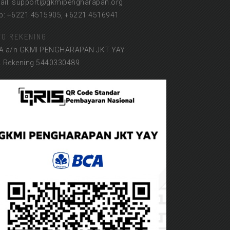
ail: support@gkmipengharapan.org
lp: +6221 4515905, +6221 4516941
FO REKENING
A a/n GKMI PENGHARAPAN JKT YAY
. Rekening 5440330489