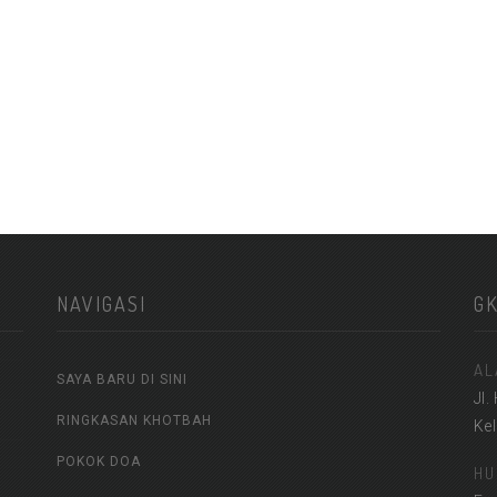
NAVIGASI
G
AL
SAYA BARU DI SINI
Jl.
RINGKASAN KHOTBAH
Ke
POKOK DOA
HU