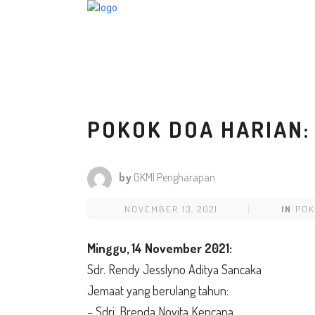
POKOK DOA HARIAN: 
by
GKMI Pengharapan
NOVEMBER 13, 2021
IN
POK
Minggu,
14 November 2021:
Sdr. Rendy Jesslyno Aditya Sancaka
Jemaat yang berulang tahun:
– Sdri. Brenda Novita Kencana