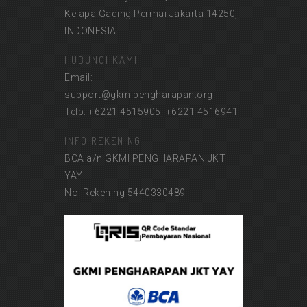
Kelapa Gading Permai Jakarta 14250,
INDONESIA
HUBUNGI KAMI
Email:
support@gkmipengharapan.org
Telp: +6221 4515905, +6221 4516941
INFO REKENING
BCA a/n GKMI PENGHARAPAN JKT
YAY
No. Rekening 5440330489