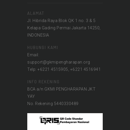
ALAMAT
Jl. Hibrida Raya Blok QK 1 no. 3 & 5
Kelapa Gading Permai Jakarta 14250,
INDONESIA
HUBUNGI KAMI
Email:
support@gkmipengharapan.org
Telp: +6221 4515905, +6221 4516941
INFO REKENING
BCA a/n GKMI PENGHARAPAN JKT
YAY
No. Rekening 5440330489