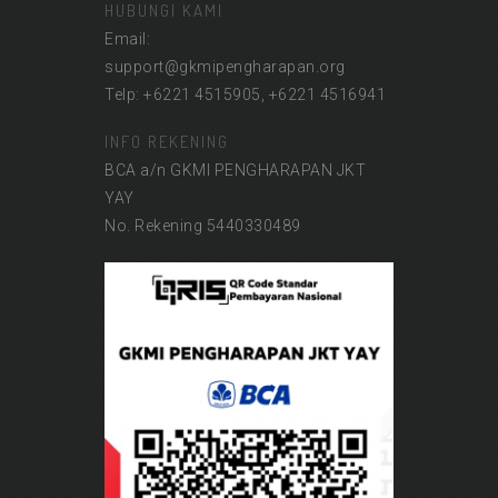
HUBUNGI KAMI
Email:
support@gkmipengharapan.org
Telp: +6221 4515905, +6221 4516941
INFO REKENING
BCA a/n GKMI PENGHARAPAN JKT
YAY
No. Rekening 5440330489