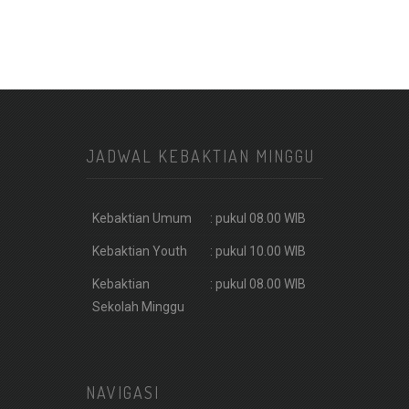
JADWAL KEBAKTIAN MINGGU
Kebaktian Umum
: pukul 08.00 WIB
Kebaktian Youth
: pukul 10.00 WIB
Kebaktian
: pukul 08.00 WIB
Sekolah Minggu
NAVIGASI