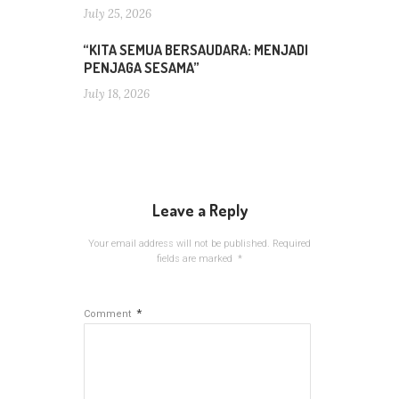
July 25, 2026
“KITA SEMUA BERSAUDARA: MENJADI
PENJAGA SESAMA”
July 18, 2026
Leave a Reply
Your email address will not be published.
Required
fields are marked
*
*
Comment