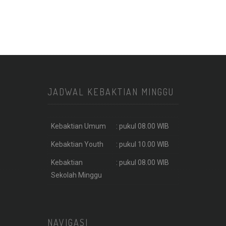
JADWAL KEBAKTIAN MINGGU
Kebaktian Umum
: pukul 08.00 WIB
Kebaktian Youth
: pukul 10.00 WIB
Kebaktian
: pukul 08.00 WIB
Sekolah Minggu
NAVIGASI