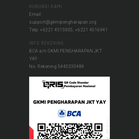
HUBUNGI KAMI
Email:
support@gkmipengharapan.org
Telp: +6221 4515905, +6221 4516941
INFO REKENING
BCA a/n GKMI PENGHARAPAN JKT
YAY
No. Rekening 5440330489