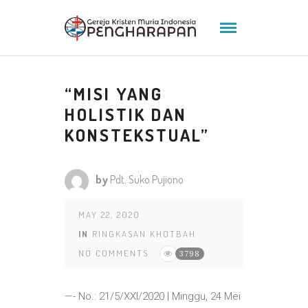
“MISI YANG
HOLISTIK DAN
KONSTEKSTUAL”
by
Pdt. Suko Pujiono
MAY 22, 2020
IN
RINGKASAN KHOTBAH
NO COMMENTS
3798
—- No.: 21/5/XXI/2020 | Minggu, 24 Mei