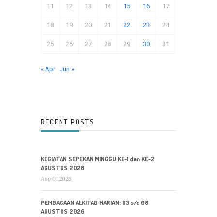
11
12
13
14
15
16
17
18
19
20
21
22
23
24
25
26
27
28
29
30
31
« Apr
Jun »
RECENT POSTS
KEGIATAN SEPEKAN MINGGU KE-1 dan KE-2
AGUSTUS 2026
Aug 01 2026
PEMBACAAN ALKITAB HARIAN: 03 s/d 09
AGUSTUS 2026