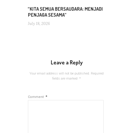
“KITA SEMUA BERSAUDARA: MENJADI
PENJAGA SESAMA”
July 18, 2026
Leave a Reply
Your email address will not be published.
Required
fields are marked
*
*
Comment