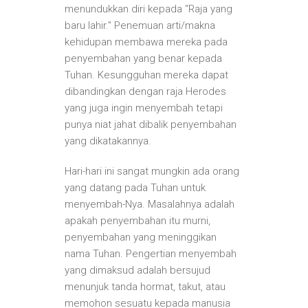
menundukkan diri kepada “Raja yang
baru lahir.” Penemuan arti/makna
kehidupan membawa mereka pada
penyembahan yang benar kepada
Tuhan. Kesungguhan mereka dapat
dibandingkan dengan raja Herodes
yang juga ingin menyembah tetapi
punya niat jahat dibalik penyembahan
yang dikatakannya.
Hari-hari ini sangat mungkin ada orang
yang datang pada Tuhan untuk
menyembah-Nya. Masalahnya adalah
apakah penyembahan itu murni,
penyembahan yang meninggikan
nama Tuhan. Pengertian menyembah
yang dimaksud adalah bersujud
menunjuk tanda hormat, takut, atau
memohon sesuatu kepada manusia