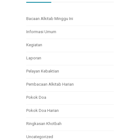
Bacaan Alkitab Minggu Ini
Informasi Umum
Kegiatan
Laporan
Pelayan Kebaktian
Pembacaan Alkitab Harian
Pokok Doa
Pokok Doa Harian
Ringkasan Khotbah
Uncategorized