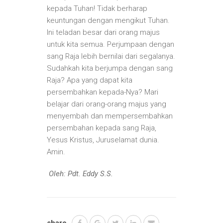
kepada Tuhan! Tidak berharap
keuntungan dengan mengikut Tuhan.
Ini teladan besar dari orang majus
untuk kita semua. Perjumpaan dengan
sang Raja lebih bernilai dari segalanya.
Sudahkah kita berjumpa dengan sang
Raja? Apa yang dapat kita
persembahkan kepada-Nya? Mari
belajar dari orang-orang majus yang
menyembah dan mempersembahkan
persembahan kepada sang Raja,
Yesus Kristus, Juruselamat dunia.
Amin.
Oleh: Pdt. Eddy S.S.