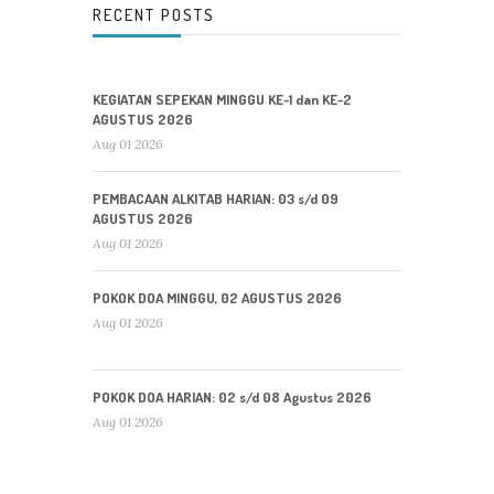
RECENT POSTS
KEGIATAN SEPEKAN MINGGU KE-1 dan KE-2
AGUSTUS 2026
Aug 01 2026
PEMBACAAN ALKITAB HARIAN: 03 s/d 09
AGUSTUS 2026
Aug 01 2026
POKOK DOA MINGGU, 02 AGUSTUS 2026
Aug 01 2026
POKOK DOA HARIAN: 02 s/d 08 Agustus 2026
Aug 01 2026