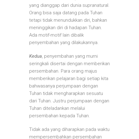
yang dianggap dari dunia supranatural.
Orang bisa saja datang pada Tuhan
tetapi tidak menundukkan diri, bahkan
meninggikan diri di hadapan Tuhan.
Ada motif-motif lain dibalik
penyembahan yang dilakukannya.
Kedua
, penyembahan yang murni
seringkali disertai dengan memberikan
persembahan. Para orang majus
memberikan pelajaran bagi setiap kita
bahwasanya perjumpaan dengan
Tuhan tidak mengharapkan sesuatu
dari Tuhan. Justru perjumpaan dengan
Tuhan diteladankan melalui
persembahan kepada Tuhan.
Tidak ada yang diharapkan pada waktu
mempersembahkan persembahan