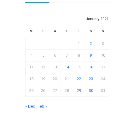
January 2021
M
T
W
T
F
S
S
1
2
3
4
5
6
7
8
9
10
11
12
13
14
15
16
17
18
19
20
21
22
23
24
25
26
27
28
29
30
31
« Dec
Feb »