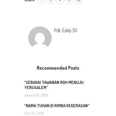
share
Pdt. Eddy SS
Recommended Posts
“SEBAGAI TAWANAN ROH MENUJU
YERUSALEM”
August 01, 2026
“NAMA TUHAN DI RIMBA KEKERASAN”
July 25, 2026